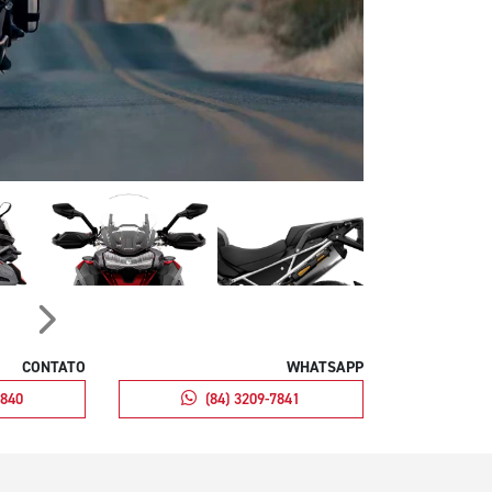
Próximo
CONTATO
WHATSAPP
7840
(84) 3209-7841