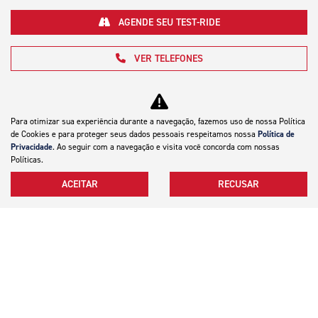
AGENDE SEU TEST-RIDE
VER TELEFONES
Para otimizar sua experiência durante a navegação, fazemos uso de nossa Política
de Cookies e para proteger seus dados pessoais respeitamos nossa
Política de
Privacidade
. Ao seguir com a navegação e visita você concorda com nossas
Políticas.
Motocicletas
ACEITAR
RECUSAR
Mapa do site
Política de privacidade
Canal de Denúncias
CNPJ: 07.083.712/0017-28