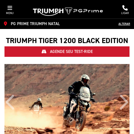
MENU
LIGAR
PG PRIME TRIUMPH NATAL
ALTERAR
TRIUMPH
TIGER 1200 BLACK EDITION
AGENDE SEU TEST-RIDE
Anterior
Próx