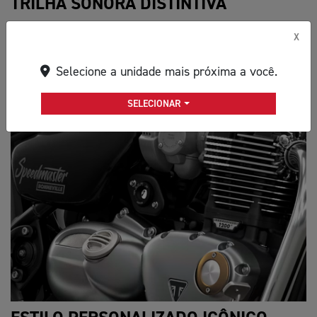
TRILHA SONORA DISTINTIVA
Uma inovadora configuração de caixa de ar dupla e um
X
exclusivo sistema de escape cromado brilhante com
revestimento duplo proporcionam o som rico, profundo e
Selecione a unidade mais próxima a você.
distinto da Speedmaster, escondendo perfeitamente o
catalisador sob a moto.
SELECIONAR