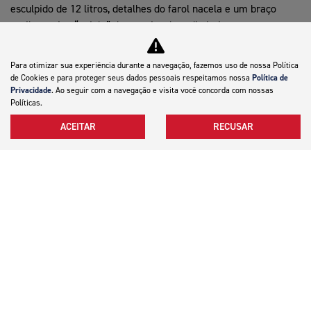
esculpido de 12 litros, detalhes do farol nacela e um braço
oscilante tipo “gaiola” de traseira dura distintivo.
Para otimizar sua experiência durante a navegação, fazemos uso de nossa Política
de Cookies e para proteger seus dados pessoais respeitamos nossa
Política de
AGENDE SEU TEST-RIDE
Privacidade
. Ao seguir com a navegação e visita você concorda com nossas
Políticas.
VER TELEFONES
ACEITAR
RECUSAR
Motocicletas
Mapa do site
Política de privacidade
Canal de Denúncias