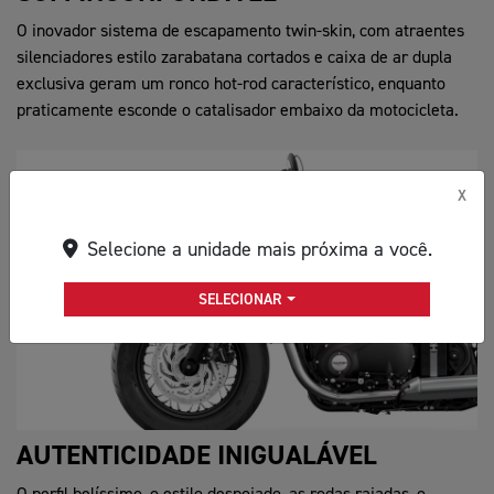
O inovador sistema de escapamento twin-skin, com atraentes
silenciadores estilo zarabatana cortados e caixa de ar dupla
exclusiva geram um ronco hot-rod característico, enquanto
praticamente esconde o catalisador embaixo da motocicleta.
X
Selecione a unidade mais próxima a você.
SELECIONAR
AUTENTICIDADE INIGUALÁVEL
O perfil belíssimo, o estilo despojado, as rodas raiadas, o