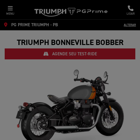
MENU
LIGAR
PG PRIME TRIUMPH - PB
ALTERAR
TRIUMPH
BONNEVILLE BOBBER
AGENDE SEU TEST-RIDE
Anterior
Próx