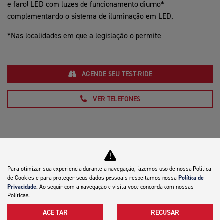
e farol LED com luzes de funcionamento diurno*
complementando o sistema de iluminação em LED.
*Nas localidades em que a legislação o permite
AGENDE SEU TEST-RIDE
VER TELEFONES
Para otimizar sua experiência durante a navegação, fazemos uso de nossa Política
de Cookies e para proteger seus dados pessoais respeitamos nossa
Política de
Motocicletas
Privacidade
. Ao seguir com a navegação e visita você concorda com nossas
Políticas.
Mapa do site
ACEITAR
RECUSAR